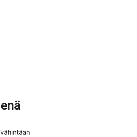
senä
 vähintään