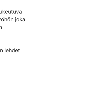
lukeutuva
työhön joka
n
n lehdet