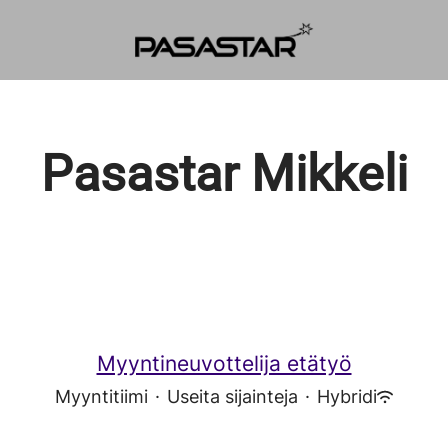
Pasastar Mikkeli
Myyntineuvottelija etätyö
Myyntitiimi
·
Useita sijainteja
·
Hybridi