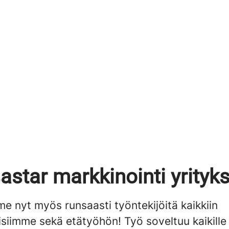
astar markkinointi yrityk
e nyt myös runsaasti työntekijöitä kaikkiin
isiimme sekä etätyöhön! Työ soveltuu kaikille