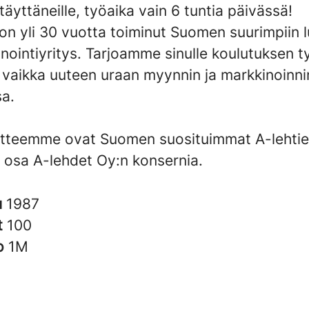
täyttäneille, työaika vain 6 tuntia päivässä!
on yli 30 vuotta toiminut Suomen suurimpiin 
nointiyritys. Tarjoamme sinulle koulutuksen 
a vaikka uuteen uraan myynnin ja markkinoinni
a.
tteemme ovat Suomen suosituimmat A-lehtie
 osa A-lehdet Oy:n konsernia.
u
1987
t
100
to
1M