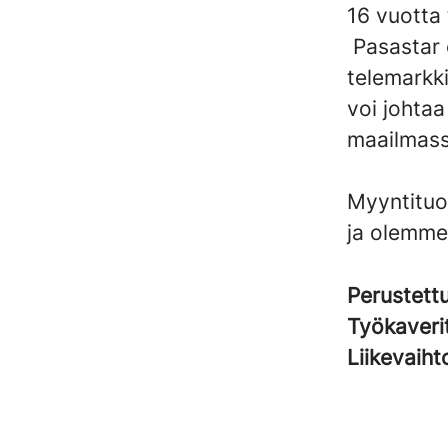
16 vuotta 
Pasastar 
telemarkki
voi johta
maailmass
Myyntituo
ja olemme
Perustett
Työkaveri
Liikevaih