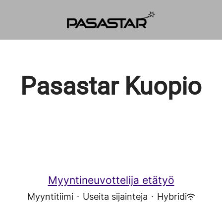
Pasastar Kuopio
Myyntineuvottelija etätyö
Myyntitiimi
·
Useita sijainteja
·
Hybridi