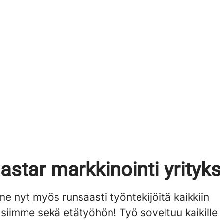
astar markkinointi yrityk
e nyt myös runsaasti työntekijöitä kaikkiin
isiimme sekä etätyöhön! Työ soveltuu kaikille