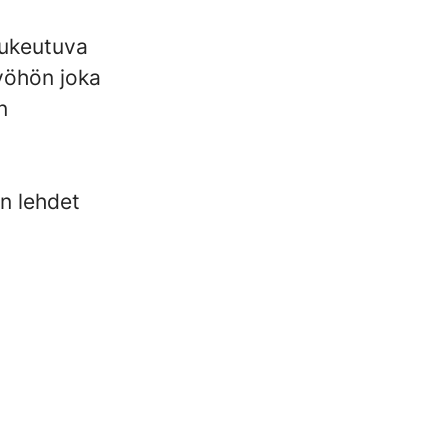
lukeutuva
työhön joka
n
n lehdet