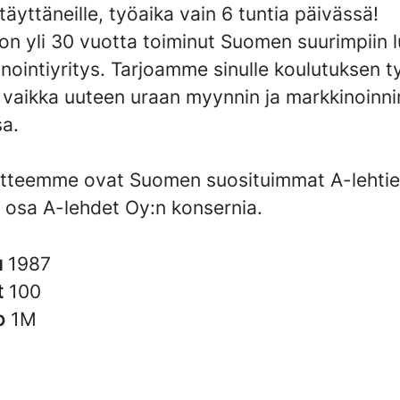
täyttäneille, työaika vain 6 tuntia päivässä!
on yli 30 vuotta toiminut Suomen suurimpiin 
nointiyritys. Tarjoamme sinulle koulutuksen 
a vaikka uuteen uraan myynnin ja markkinoinni
a.
tteemme ovat Suomen suosituimmat A-lehtie
 osa A-lehdet Oy:n konsernia.
u
1987
t
100
to
1M