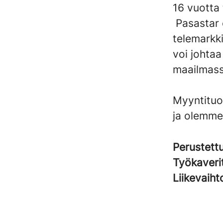
16 vuotta 
Pasastar 
telemarkki
voi johta
maailmass
Myyntituo
ja olemme
Perustett
Työkaveri
Liikevaih