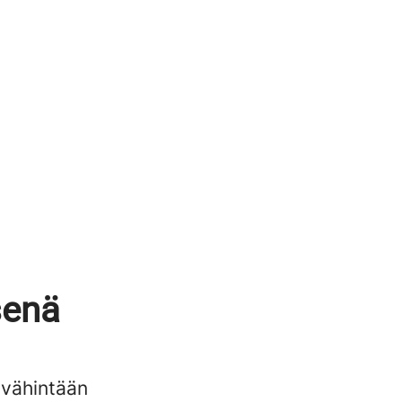
senä
 vähintään